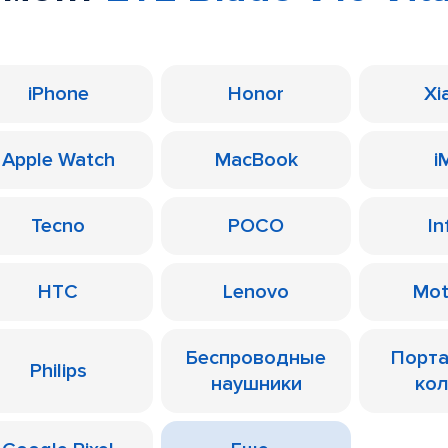
iPhone
Honor
Xi
Apple Watch
MacBook
i
Tecno
POCO
In
HTC
Lenovo
Mot
Беспроводные
Порт
Philips
наушники
ко