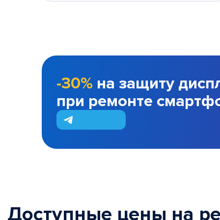
-30%
на защиту дисп
при ремонте смартф
Доступные цены на р