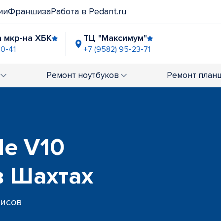
ии
Франшиза
Работа в Pedant.ru
 мкр-на ХБК
ТЦ "Максимум"
20-41
+7 (9582) 95-23-71
Ремонт
ноутбуков
Ремонт
план
de V10
 в Шахтах
висов