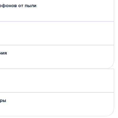
рофонов от пыли
ния
еры