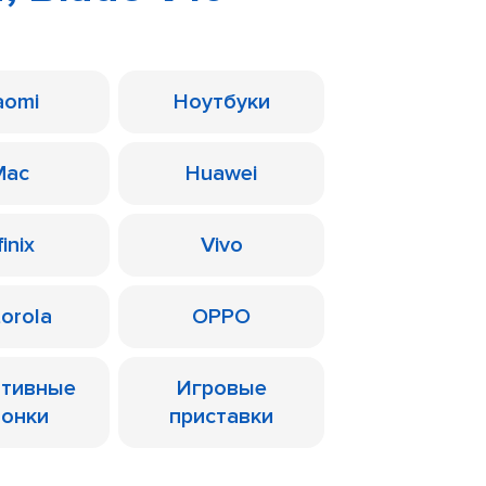
aomi
Ноутбуки
Mac
Huawei
finix
Vivo
orola
OPPO
ативные
Игровые
лонки
приставки