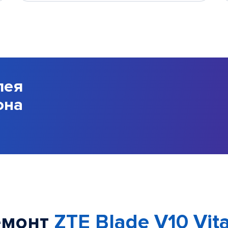
лея
она
емонт
ZTE Blade V10 Vita