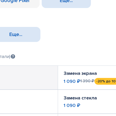
Google Pixel
Еще...
Еще...
тали)
Замена экрана
1 090 ₽
1 390 ₽
-20%
до 10
Замена стекла
1 090 ₽