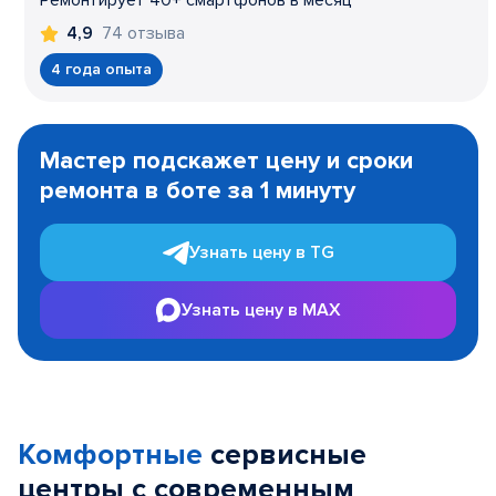
Ремонтирует 40+ смартфонов в месяц
74 отзыва
4,9
4 года опыта
Item
1
Мастер подскажет цену и сроки
of
ремонта в боте за 1 минуту
3
Узнать цену в TG
Узнать цену в MAX
Комфортные
сервисные
центры с современным