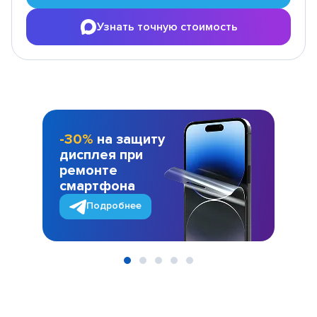
Узнать точную стоимость
-30%
на защиту
дисплея при
ремонте
смартфона
Подробнее
Item
1
of