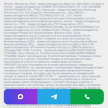
iPhone, Macbook, iPad - правообладатель Apple Inc. (Эпл Инк.); Huawei и
Honor - правообладатель HUAWEI TECHNOLOGIES CO., LTD. (ХУАВЕЙ
ТЕКНОЛОДЖИС КО., ЛТД.); Samsung – правообладатель Samsung
Electronics Co. Ltd. (Самсунг Электроникс Ко., Лтд.); MEIZU -
правообладатель MEIZU TECHNOLOGY CO., LTD.; Nokia -
правообладатель Nokia Corporation (Нокиа Корпорейшн); Lenovo -
правообладатель Lenovo (Beijing) Limited; Xiaomi - правообладатель
Xiaomi Inc.; ZTE - правообладатель ZTE Corporation; HTC -
правообладатель HTC CORPORATION (Эйч-Ти-Си КОРПОРЕЙШН); LG -
правообладатель LG Corp. (ЭлДжи Корп.); Philips - правообладатель
Koninklijke Philips N.V. (Конинклийке Филипс Н.В.); Sony -
правообладатель Sony Corporation (Сони Корпорейшн); ASUS -
правообладатель ASUSTeK Computer Inc. (Асустек Компьютер
Инкорпорейшн); ACER - правообладатель Acer Incorporated (Эйсер
Инкорпорейтед); DELL - правообладатель Dell Inc.(Делл Инк.); HP -
правообладатель HP Hewlett-Packard Group LLC (ЭйчПи Хьюлетт
Паккард Груп ЛЛК); Toshiba - правообладатель KABUSHIKI KAISHA
TOSHIBA, also trading as Toshiba Corporation (КАБУШИКИ КАЙША
ТОШИБА также торгующая как Тосиба Корпорейшн). Товарные знаки
используется с целью описания товара, в отношении которых
производятся услуги по ремонту сервисными центрами
«PEDANT».Услуги оказываются в неавторизованных сервисных
центрах «PEDANT», не связанными с компаниями Правообладателями
товарных знаков и/или с ее официальными представителями в
отношении товаров, которые уже были введены в гражданский
оборот в смысле статьи 1487 ГК РФ ** - время ремонта, срок гарантии
могут меняться в зависимости от модели устройства и сложности
проводимых работ Информация о соответствующих моделях и
комплектациях и их наличии, ценах, возможных выгодах и условиях
приобретения доступна в сервисных центрах Pedant.ru. Не является
публичной офертой. Оферта на сервисное обслуживание
Застрахованного имущества
— СЦ не является уполномоченной организацией продавца,
импортера, изготовителя.
— СЦ "Педант" не является авторизованным сервис центром.
— Обозначение используется не с целью индивидуализации