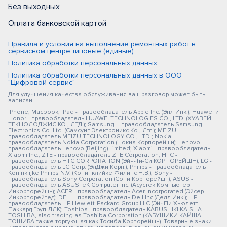
Без выходных
Оплата банковской картой
Правила и условия на выполнение ремонтных работ в
сервисном центре типовые (единые)
Политика обработки персональных данных
Политика обработки персональных данных в ООО
"Цифровой сервис"
Для улучшения качества обслуживания ваш разговор может быть
записан
iPhone, Macbook, iPad - правообладатель Apple Inc. (Эпл Инк.); Huawei и
Honor - правообладатель HUAWEI TECHNOLOGIES CO., LTD. (ХУАВЕЙ
ТЕКНОЛОДЖИС КО., ЛТД.); Samsung – правообладатель Samsung
Electronics Co. Ltd. (Самсунг Электроникс Ко., Лтд.); MEIZU -
правообладатель MEIZU TECHNOLOGY CO., LTD.; Nokia -
правообладатель Nokia Corporation (Нокиа Корпорейшн); Lenovo -
правообладатель Lenovo (Beijing) Limited; Xiaomi - правообладатель
Xiaomi Inc.; ZTE - правообладатель ZTE Corporation; HTC -
правообладатель HTC CORPORATION (Эйч-Ти-Си КОРПОРЕЙШН); LG -
правообладатель LG Corp. (ЭлДжи Корп.); Philips - правообладатель
Koninklijke Philips N.V. (Конинклийке Филипс Н.В.); Sony -
правообладатель Sony Corporation (Сони Корпорейшн); ASUS -
правообладатель ASUSTeK Computer Inc. (Асустек Компьютер
Инкорпорейшн); ACER - правообладатель Acer Incorporated (Эйсер
Инкорпорейтед); DELL - правообладатель Dell Inc.(Делл Инк.); HP -
правообладатель HP Hewlett-Packard Group LLC (ЭйчПи Хьюлетт
Паккард Груп ЛЛК); Toshiba - правообладатель KABUSHIKI KAISHA
TOSHIBA, also trading as Toshiba Corporation (КАБУШИКИ КАЙША
ТОШИБА также торгующая как Тосиба Корпорейшн). Товарные знаки