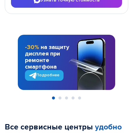
-30%
на защиту
дисплея при
ремонте
смартфона
Подробнее
Item
1
of
Все сервисные центры
удобно
5