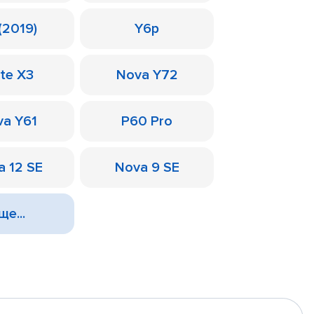
(2019)
Y6p
te X3
Nova Y72
a Y61
P60 Pro
a 12 SE
Nova 9 SE
ще...