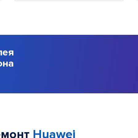
лея
она
емонт
Huawei