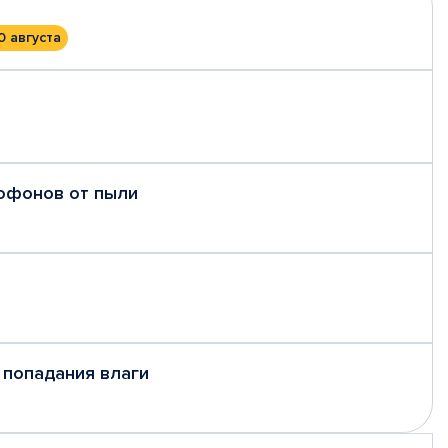
0 августа
рофонов от пыли
 попадания влаги