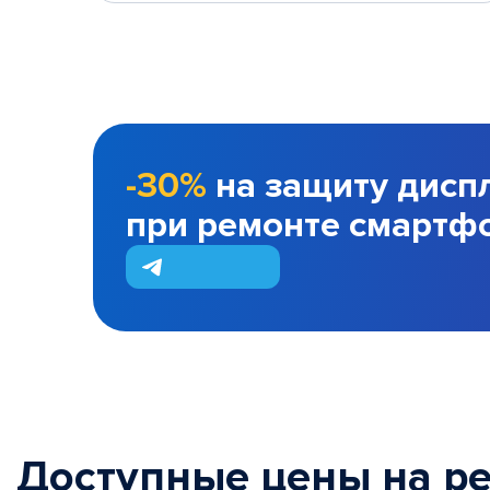
-30%
на защиту дисп
при ремонте смартф
Доступные цены на р