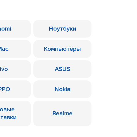
aomi
Ноутбуки
Mac
Компьютеры
ivo
ASUS
PPO
Nokia
ровые
Realme
ставки