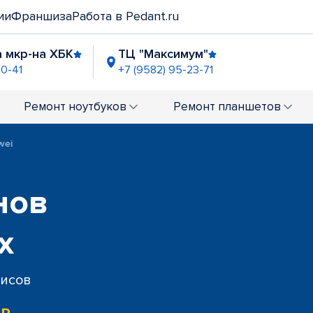
ии
Франшиза
Работа в Pedant.ru
 мкр-на ХБК
ТЦ "Максимум"
20-41
+7 (9582) 95-23-71
Ремонт
ноутбуков
Ремонт
планшетов
wei
нов
х
висов