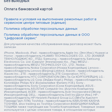
Без выходных
Оплата банковской картой
Правила и условия на выполнение ремонтных работ в
сервисном центре типовые (единые)
Политика обработки персональных данных
Политика обработки персональных данных в ООО
"Цифровой сервис"
Для улучшения качества обслуживания ваш разговор может быть
записан
iPhone, Macbook, iPad - правообладатель Apple Inc. (Эпл Инк.); Huawei и
Honor - правообладатель HUAWEI TECHNOLOGIES CO., LTD. (ХУАВЕЙ
ТЕКНОЛОДЖИС КО., ЛТД.); Samsung – правообладатель Samsung
Electronics Co. Ltd. (Самсунг Электроникс Ко., Лтд.); MEIZU -
правообладатель MEIZU TECHNOLOGY CO., LTD.; Nokia -
правообладатель Nokia Corporation (Нокиа Корпорейшн); Lenovo -
правообладатель Lenovo (Beijing) Limited; Xiaomi - правообладатель
Xiaomi Inc.; ZTE - правообладатель ZTE Corporation; HTC -
правообладатель HTC CORPORATION (Эйч-Ти-Си КОРПОРЕЙШН); LG -
правообладатель LG Corp. (ЭлДжи Корп.); Philips - правообладатель
Koninklijke Philips N.V. (Конинклийке Филипс Н.В.); Sony -
правообладатель Sony Corporation (Сони Корпорейшн); ASUS -
правообладатель ASUSTeK Computer Inc. (Асустек Компьютер
Инкорпорейшн); ACER - правообладатель Acer Incorporated (Эйсер
Инкорпорейтед); DELL - правообладатель Dell Inc.(Делл Инк.); HP -
правообладатель HP Hewlett-Packard Group LLC (ЭйчПи Хьюлетт
Паккард Груп ЛЛК); Toshiba - правообладатель KABUSHIKI KAISHA
TOSHIBA, also trading as Toshiba Corporation (КАБУШИКИ КАЙША
ТОШИБА также торгующая как Тосиба Корпорейшн). Товарные знаки
используется с целью описания товара, в отношении которых