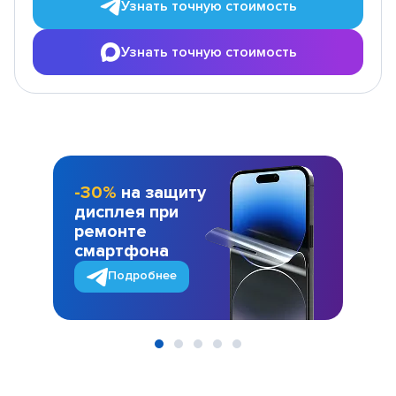
Узнать точную стоимость
Узнать точную стоимость
-30%
на защиту
дисплея при
ремонте
смартфона
Подробнее
Item
1