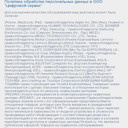
Политика обработки персональных данных в ООО
"Цифровой сервис"
Для улучшения качества обслуживания ваш разговор может быть
записан
iPhone, Macbook, iPad - правообладатель Apple Inc. (Эпл Инк.); Huawei и
Honor - правообладатель HUAWEI TECHNOLOGIES CO., LTD. (ХУАВЕЙ
ТЕКНОЛОДЖИС КО., ЛТД.); Samsung – правообладатель Samsung
Electronics Co. Ltd. (Самсунг Электроникс Ко., Лтд.); MEIZU -
правообладатель MEIZU TECHNOLOGY CO., LTD.; Nokia -
правообладатель Nokia Corporation (Нокиа Корпорейшн); Lenovo -
правообладатель Lenovo (Beijing) Limited; Xiaomi - правообладатель
Xiaomi Inc.; ZTE - правообладатель ZTE Corporation; HTC -
правообладатель HTC CORPORATION (Эйч-Ти-Си КОРПОРЕЙШН); LG -
правообладатель LG Corp. (ЭлДжи Корп.); Philips - правообладатель
Koninklijke Philips N.V. (Конинклийке Филипс Н.В.); Sony -
правообладатель Sony Corporation (Сони Корпорейшн); ASUS -
правообладатель ASUSTeK Computer Inc. (Асустек Компьютер
Инкорпорейшн); ACER - правообладатель Acer Incorporated (Эйсер
Инкорпорейтед); DELL - правообладатель Dell Inc.(Делл Инк.); HP -
правообладатель HP Hewlett-Packard Group LLC (ЭйчПи Хьюлетт
Паккард Груп ЛЛК); Toshiba - правообладатель KABUSHIKI KAISHA
TOSHIBA, also trading as Toshiba Corporation (КАБУШИКИ КАЙША
ТОШИБА также торгующая как Тосиба Корпорейшн). Товарные знаки
используется с целью описания товара, в отношении которых
производятся услуги по ремонту сервисными центрами
«PEDANT».Услуги оказываются в неавторизованных сервисных
центрах «PEDANT», не связанными с компаниями Правообладателями
товарных знаков и/или с ее официальными представителями в
отношении товаров, которые уже были введены в гражданский
оборот в смысле статьи 1487 ГК РФ ** - время ремонта, срок гарантии
могут меняться в зависимости от модели устройства и сложности
проводимых работ Информация о соответствующих моделях и
комплектациях и их наличии, ценах, возможных выгодах и условиях
приобретения доступна в сервисных центрах Pedant.ru. Не является
публичной офертой. Оферта на сервисное обслуживание