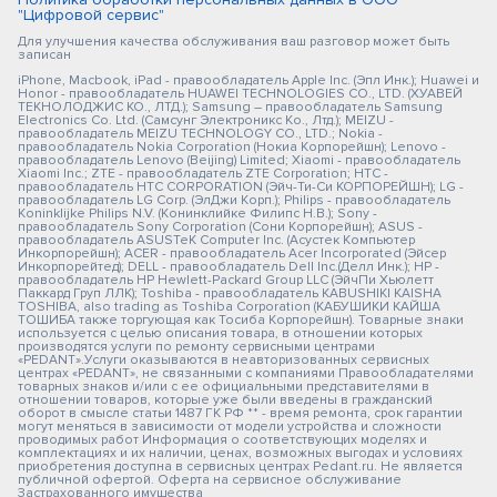
"Цифровой сервис"
Для улучшения качества обслуживания ваш разговор может быть
записан
iPhone, Macbook, iPad - правообладатель Apple Inc. (Эпл Инк.); Huawei и
Honor - правообладатель HUAWEI TECHNOLOGIES CO., LTD. (ХУАВЕЙ
ТЕКНОЛОДЖИС КО., ЛТД.); Samsung – правообладатель Samsung
Electronics Co. Ltd. (Самсунг Электроникс Ко., Лтд.); MEIZU -
правообладатель MEIZU TECHNOLOGY CO., LTD.; Nokia -
правообладатель Nokia Corporation (Нокиа Корпорейшн); Lenovo -
правообладатель Lenovo (Beijing) Limited; Xiaomi - правообладатель
Xiaomi Inc.; ZTE - правообладатель ZTE Corporation; HTC -
правообладатель HTC CORPORATION (Эйч-Ти-Си КОРПОРЕЙШН); LG -
правообладатель LG Corp. (ЭлДжи Корп.); Philips - правообладатель
Koninklijke Philips N.V. (Конинклийке Филипс Н.В.); Sony -
правообладатель Sony Corporation (Сони Корпорейшн); ASUS -
правообладатель ASUSTeK Computer Inc. (Асустек Компьютер
Инкорпорейшн); ACER - правообладатель Acer Incorporated (Эйсер
Инкорпорейтед); DELL - правообладатель Dell Inc.(Делл Инк.); HP -
правообладатель HP Hewlett-Packard Group LLC (ЭйчПи Хьюлетт
Паккард Груп ЛЛК); Toshiba - правообладатель KABUSHIKI KAISHA
TOSHIBA, also trading as Toshiba Corporation (КАБУШИКИ КАЙША
ТОШИБА также торгующая как Тосиба Корпорейшн). Товарные знаки
используется с целью описания товара, в отношении которых
производятся услуги по ремонту сервисными центрами
«PEDANT».Услуги оказываются в неавторизованных сервисных
центрах «PEDANT», не связанными с компаниями Правообладателями
товарных знаков и/или с ее официальными представителями в
отношении товаров, которые уже были введены в гражданский
оборот в смысле статьи 1487 ГК РФ ** - время ремонта, срок гарантии
могут меняться в зависимости от модели устройства и сложности
проводимых работ Информация о соответствующих моделях и
комплектациях и их наличии, ценах, возможных выгодах и условиях
приобретения доступна в сервисных центрах Pedant.ru. Не является
публичной офертой. Оферта на сервисное обслуживание
Застрахованного имущества