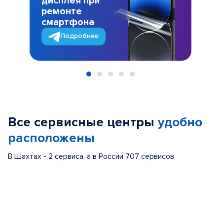
дисплея при
ремонте
смартфона
Подробнее
Item
1
of
Все сервисные центры
удобно
5
расположены
В Шахтах - 2 сервиса, а в России 707 сервисов