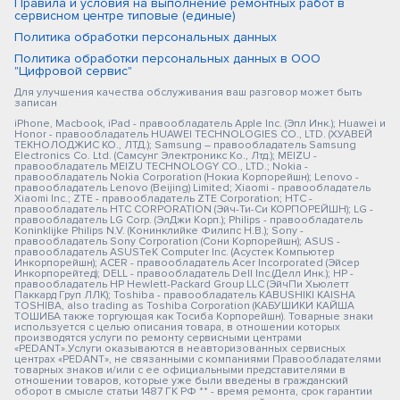
Правила и условия на выполнение ремонтных работ в
сервисном центре типовые (единые)
Политика обработки персональных данных
Политика обработки персональных данных в ООО
"Цифровой сервис"
Для улучшения качества обслуживания ваш разговор может быть
записан
iPhone, Macbook, iPad - правообладатель Apple Inc. (Эпл Инк.); Huawei и
Honor - правообладатель HUAWEI TECHNOLOGIES CO., LTD. (ХУАВЕЙ
ТЕКНОЛОДЖИС КО., ЛТД.); Samsung – правообладатель Samsung
Electronics Co. Ltd. (Самсунг Электроникс Ко., Лтд.); MEIZU -
правообладатель MEIZU TECHNOLOGY CO., LTD.; Nokia -
правообладатель Nokia Corporation (Нокиа Корпорейшн); Lenovo -
правообладатель Lenovo (Beijing) Limited; Xiaomi - правообладатель
Xiaomi Inc.; ZTE - правообладатель ZTE Corporation; HTC -
правообладатель HTC CORPORATION (Эйч-Ти-Си КОРПОРЕЙШН); LG -
правообладатель LG Corp. (ЭлДжи Корп.); Philips - правообладатель
Koninklijke Philips N.V. (Конинклийке Филипс Н.В.); Sony -
правообладатель Sony Corporation (Сони Корпорейшн); ASUS -
правообладатель ASUSTeK Computer Inc. (Асустек Компьютер
Инкорпорейшн); ACER - правообладатель Acer Incorporated (Эйсер
Инкорпорейтед); DELL - правообладатель Dell Inc.(Делл Инк.); HP -
правообладатель HP Hewlett-Packard Group LLC (ЭйчПи Хьюлетт
Паккард Груп ЛЛК); Toshiba - правообладатель KABUSHIKI KAISHA
TOSHIBA, also trading as Toshiba Corporation (КАБУШИКИ КАЙША
ТОШИБА также торгующая как Тосиба Корпорейшн). Товарные знаки
используется с целью описания товара, в отношении которых
производятся услуги по ремонту сервисными центрами
«PEDANT».Услуги оказываются в неавторизованных сервисных
центрах «PEDANT», не связанными с компаниями Правообладателями
товарных знаков и/или с ее официальными представителями в
отношении товаров, которые уже были введены в гражданский
оборот в смысле статьи 1487 ГК РФ ** - время ремонта, срок гарантии