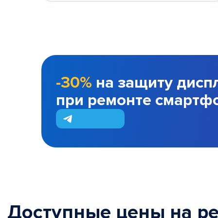
-30%
на защиту дисп
при ремонте смартф
Доступные цены на р