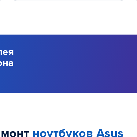
лея
она
емонт
ноутбуков Asus