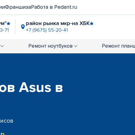
ии
Франшиза
Работа в Pedant.ru
ум"
район рынка мкр-на ХБК
3-71
+7 (9675) 55-20-41
Ремонт
ноутбуков
Ремонт
план
ов Asus в
висов