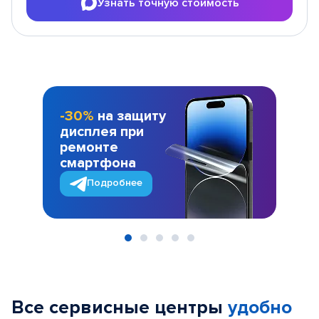
Узнать точную стоимость
-30%
на защиту
дисплея при
ремонте
смартфона
Подробнее
Item
1
of
Все сервисные центры
удобно
5