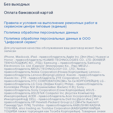
Без выходных
Оплата банковской картой
Правила и условия на выполнение ремонтных работ в
сервисном центре типовые (единые)
Политика обработки персональных данных
Политика обработки персональных данных в ООО
"Цифровой сервис"
Для улучшения качества обслуживания ваш разговор может быть
записан
iPhone, Macbook, iPad - правообладатель Apple Inc. (Эпл Инк.); Huawei и
Honor - правообладатель HUAWEI TECHNOLOGIES CO., LTD. (ХУАВЕЙ
ТЕКНОЛОДЖИС КО., ЛТД.); Samsung – правообладатель Samsung
Electronics Co. Ltd. (Самсунг Электроникс Ко., Лтд.); MEIZU -
правообладатель MEIZU TECHNOLOGY CO., LTD.; Nokia -
правообладатель Nokia Corporation (Нокиа Корпорейшн); Lenovo -
правообладатель Lenovo (Beijing) Limited; Xiaomi - правообладатель
Xiaomi Inc.; ZTE - правообладатель ZTE Corporation; HTC -
правообладатель HTC CORPORATION (Эйч-Ти-Си КОРПОРЕЙШН); LG -
правообладатель LG Corp. (ЭлДжи Корп.); Philips - правообладатель
Koninklijke Philips N.V. (Конинклийке Филипс Н.В.); Sony -
правообладатель Sony Corporation (Сони Корпорейшн); ASUS -
правообладатель ASUSTeK Computer Inc. (Асустек Компьютер
Инкорпорейшн); ACER - правообладатель Acer Incorporated (Эйсер
Инкорпорейтед); DELL - правообладатель Dell Inc.(Делл Инк.); HP -
правообладатель HP Hewlett-Packard Group LLC (ЭйчПи Хьюлетт
Паккард Груп ЛЛК); Toshiba - правообладатель KABUSHIKI KAISHA
TOSHIBA, also trading as Toshiba Corporation (КАБУШИКИ КАЙША
ТОШИБА также торгующая как Тосиба Корпорейшн). Товарные знаки