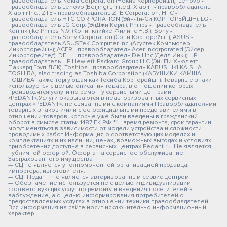
правообладатель Nokia Corporation (Нокиа Корпорейшн); Lenovo -
правообладатель Lenovo (Beijing) Limited; Xiaomi - правообладатель
Xiaomi Inc.; ZTE - правообладатель ZTE Corporation; HTC -
правообладатель HTC CORPORATION (Эйч-Ти-Си КОРПОРЕЙШН); LG -
правообладатель LG Corp. (ЭлДжи Корп.); Philips - правообладатель
Koninklijke Philips N.V. (Конинклийке Филипс Н.В.); Sony -
правообладатель Sony Corporation (Сони Корпорейшн); ASUS -
правообладатель ASUSTeK Computer Inc. (Асустек Компьютер
Инкорпорейшн); ACER - правообладатель Acer Incorporated (Эйсер
Инкорпорейтед); DELL - правообладатель Dell Inc.(Делл Инк.); HP -
правообладатель HP Hewlett-Packard Group LLC (ЭйчПи Хьюлетт
Паккард Груп ЛЛК); Toshiba - правообладатель KABUSHIKI KAISHA
TOSHIBA, also trading as Toshiba Corporation (КАБУШИКИ КАЙША
ТОШИБА также торгующая как Тосиба Корпорейшн). Товарные знаки
используется с целью описания товара, в отношении которых
производятся услуги по ремонту сервисными центрами
«PEDANT».Услуги оказываются в неавторизованных сервисных
центрах «PEDANT», не связанными с компаниями Правообладателями
товарных знаков и/или с ее официальными представителями в
отношении товаров, которые уже были введены в гражданский
оборот в смысле статьи 1487 ГК РФ ** - время ремонта, срок гарантии
могут меняться в зависимости от модели устройства и сложности
проводимых работ Информация о соответствующих моделях и
комплектациях и их наличии, ценах, возможных выгодах и условиях
приобретения доступна в сервисных центрах Pedant.ru. Не является
публичной офертой. Оферта на сервисное обслуживание
Застрахованного имущества
— СЦ не является уполномоченной организацией продавца,
импортера, изготовителя.
— СЦ "Педант" не является авторизованным сервис центром.
— Обозначение используется не с целью индивидуализации
соответствующих услуг по ремонту и введения посетителей в
заблуждение, а с целью информирования потребителей о
предоставляемых услугах в отношении техники правообладателей.
Вся информация на сайте носит исключительно информационный
характер.