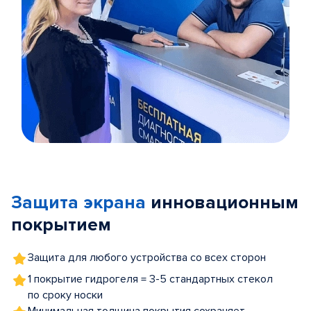
Item
1
of
Защита экрана
инновационным
5
покрытием
Защита для любого устройства со всех сторон
1 покрытие гидрогеля = 3-5 стандартных стекол
по сроку носки