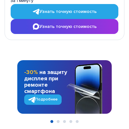
за 1 минуту
Узнать точную стоимость
Узнать точную стоимость
-30%
на защиту
дисплея при
ремонте
смартфона
Подробнее
Item