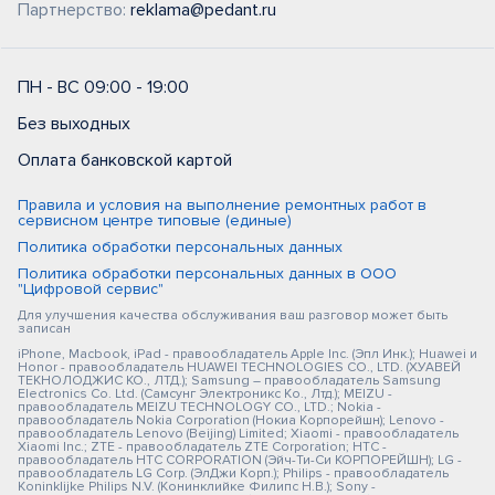
Партнерство:
reklama@pedant.ru
ПН - ВС 09:00 - 19:00
Без выходных
Оплата банковской картой
Правила и условия на выполнение ремонтных работ в
сервисном центре типовые (единые)
Политика обработки персональных данных
Политика обработки персональных данных в ООО
"Цифровой сервис"
Для улучшения качества обслуживания ваш разговор может быть
записан
iPhone, Macbook, iPad - правообладатель Apple Inc. (Эпл Инк.); Huawei и
Honor - правообладатель HUAWEI TECHNOLOGIES CO., LTD. (ХУАВЕЙ
ТЕКНОЛОДЖИС КО., ЛТД.); Samsung – правообладатель Samsung
Electronics Co. Ltd. (Самсунг Электроникс Ко., Лтд.); MEIZU -
правообладатель MEIZU TECHNOLOGY CO., LTD.; Nokia -
правообладатель Nokia Corporation (Нокиа Корпорейшн); Lenovo -
правообладатель Lenovo (Beijing) Limited; Xiaomi - правообладатель
Xiaomi Inc.; ZTE - правообладатель ZTE Corporation; HTC -
правообладатель HTC CORPORATION (Эйч-Ти-Си КОРПОРЕЙШН); LG -
правообладатель LG Corp. (ЭлДжи Корп.); Philips - правообладатель
Koninklijke Philips N.V. (Конинклийке Филипс Н.В.); Sony -