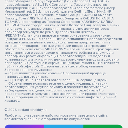
правообладатель Sony Corporation (Сони Корпорейшн); ASUS -
правообладатель ASUSTeK Computer Inc. (Асустек Компьютер
Инкорпорейшн); ACER - правообладатель Acer Incorporated (Эйсер
Инкорпорейтед); DELL - правообладатель Dell Inc.(Делл Инк.); HP -
правообладатель HP Hewlett-Packard Group LLC (ЭйчПи Хьюлетт
Паккард Груп ЛЛК); Toshiba - правообладатель KABUSHIKI KAISHA
TOSHIBA, also trading as Toshiba Corporation (КАБУШИКИ КАЙША
ТОШИБА также торгующая как Тосиба Корпорейшн). Товарные знаки
используется с целью описания товара, в отношении которых
производятся услуги по ремонту сервисными центрами
«PEDANT».Услуги оказываются в неавторизованных сервисных
центрах «PEDANT», не связанными с компаниями Правообладателями
товарных знаков и/или с ее официальными представителями в
отношении товаров, которые уже были введены в гражданский
оборот в смысле статьи 1487 ГК РФ ** - время ремонта, срок гарантии
могут меняться в зависимости от модели устройства и сложности
проводимых работ Информация о соответствующих моделях и
комплектациях и их наличии, ценах, возможных выгодах и условиях
приобретения доступна в сервисных центрах Pedant.ru. Не является
публичной офертой. Оферта на сервисное обслуживание
Застрахованного имущества
— СЦ не является уполномоченной организацией продавца,
импортера, изготовителя.
— СЦ "Педант" не является авторизованным сервис центром.
— Обозначение используется не с целью индивидуализации
соответствующих услуг по ремонту и введения посетителей в
заблуждение, а с целью информирования потребителей о
предоставляемых услугах в отношении техники правообладателей.
Вся информация на сайте носит исключительно информационный
характер.
© 2026 pedant-shakhty.ru
Любое использование либо копирование материалов сайта,
элементов дизайна и оформления не допускается.