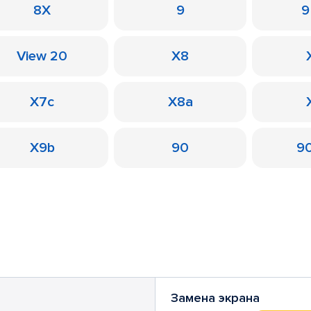
8X
9
9
View 20
X8
X7c
X8a
X9b
90
90
Замена экрана