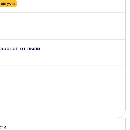
 августа
рофонов от пыли
сти