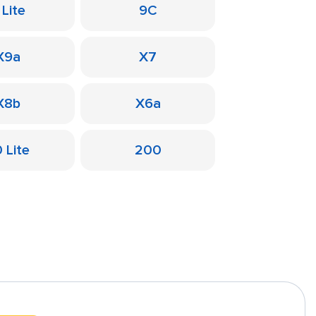
 Lite
9C
X9a
X7
X8b
X6a
 Lite
200