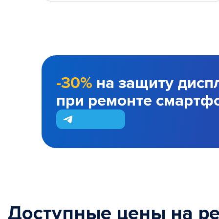
-30%
на защиту дисп
при ремонте смартф
Доступные цены на р