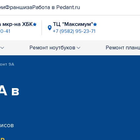
ии
Франшиза
Работа в Pedant.ru
 мкр-на ХБК
ТЦ "Максимум"
20-41
+7 (9582) 95-23-71
Ремонт
ноутбуков
Ремонт
план
онт 9A
A в
висов