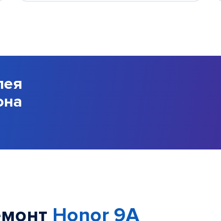
лея
она
емонт
Honor 9A