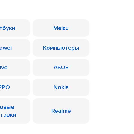
тбуки
Meizu
awei
Компьютеры
ivo
ASUS
PPO
Nokia
ровые
Realme
ставки