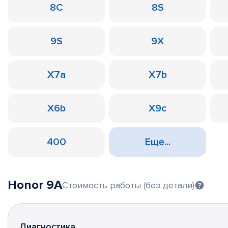
8C
8S
9S
9X
X7a
X7b
X6b
X9c
400
Еще...
Honor 9A
Стоимость работы (без детали)
Диагностика