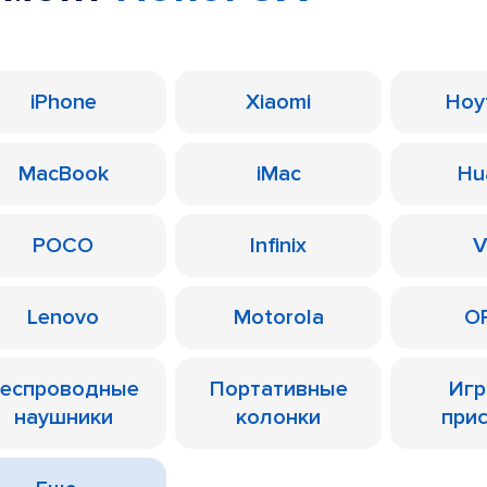
iPhone
Xiaomi
Ноу
MacBook
iMac
Hu
POCO
Infinix
V
Lenovo
Motorola
O
еспроводные
Портативные
Иг
наушники
колонки
при