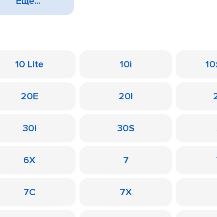
Еще...
10 Lite
10i
10
20E
20I
30i
30S
6X
7
7C
7X