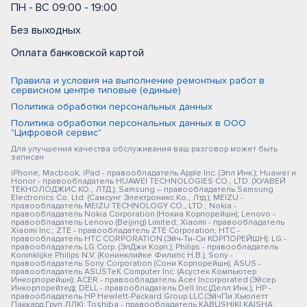
ПН - ВС 09:00 - 19:00
Без выходных
Оплата банковской картой
Правила и условия на выполнение ремонтных работ в
сервисном центре типовые (единые)
Политика обработки персональных данных
Политика обработки персональных данных в ООО
"Цифровой сервис"
Для улучшения качества обслуживания ваш разговор может быть
записан
iPhone, Macbook, iPad - правообладатель Apple Inc. (Эпл Инк.); Huawei и
Honor - правообладатель HUAWEI TECHNOLOGIES CO., LTD. (ХУАВЕЙ
ТЕКНОЛОДЖИС КО., ЛТД.); Samsung – правообладатель Samsung
Electronics Co. Ltd. (Самсунг Электроникс Ко., Лтд.); MEIZU -
правообладатель MEIZU TECHNOLOGY CO., LTD.; Nokia -
правообладатель Nokia Corporation (Нокиа Корпорейшн); Lenovo -
правообладатель Lenovo (Beijing) Limited; Xiaomi - правообладатель
Xiaomi Inc.; ZTE - правообладатель ZTE Corporation; HTC -
правообладатель HTC CORPORATION (Эйч-Ти-Си КОРПОРЕЙШН); LG -
правообладатель LG Corp. (ЭлДжи Корп.); Philips - правообладатель
Koninklijke Philips N.V. (Конинклийке Филипс Н.В.); Sony -
правообладатель Sony Corporation (Сони Корпорейшн); ASUS -
правообладатель ASUSTeK Computer Inc. (Асустек Компьютер
Инкорпорейшн); ACER - правообладатель Acer Incorporated (Эйсер
Инкорпорейтед); DELL - правообладатель Dell Inc.(Делл Инк.); HP -
правообладатель HP Hewlett-Packard Group LLC (ЭйчПи Хьюлетт
Паккард Груп ЛЛК); Toshiba - правообладатель KABUSHIKI KAISHA