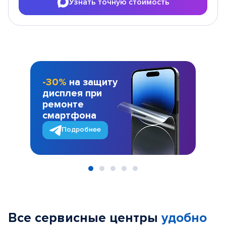
Узнать точную стоимость
-30%
на защиту
дисплея при
ремонте
смартфона
Подробнее
Item
1
of
Все сервисные центры
удобно
5