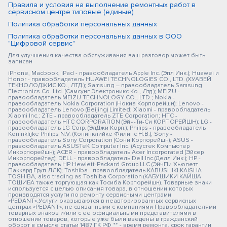
Правила и условия на выполнение ремонтных работ в
сервисном центре типовые (единые)
Политика обработки персональных данных
Политика обработки персональных данных в ООО
"Цифровой сервис"
Для улучшения качества обслуживания ваш разговор может быть
записан
iPhone, Macbook, iPad - правообладатель Apple Inc. (Эпл Инк.); Huawei и
Honor - правообладатель HUAWEI TECHNOLOGIES CO., LTD. (ХУАВЕЙ
ТЕКНОЛОДЖИС КО., ЛТД.); Samsung – правообладатель Samsung
Electronics Co. Ltd. (Самсунг Электроникс Ко., Лтд.); MEIZU -
правообладатель MEIZU TECHNOLOGY CO., LTD.; Nokia -
правообладатель Nokia Corporation (Нокиа Корпорейшн); Lenovo -
правообладатель Lenovo (Beijing) Limited; Xiaomi - правообладатель
Xiaomi Inc.; ZTE - правообладатель ZTE Corporation; HTC -
правообладатель HTC CORPORATION (Эйч-Ти-Си КОРПОРЕЙШН); LG -
правообладатель LG Corp. (ЭлДжи Корп.); Philips - правообладатель
Koninklijke Philips N.V. (Конинклийке Филипс Н.В.); Sony -
правообладатель Sony Corporation (Сони Корпорейшн); ASUS -
правообладатель ASUSTeK Computer Inc. (Асустек Компьютер
Инкорпорейшн); ACER - правообладатель Acer Incorporated (Эйсер
Инкорпорейтед); DELL - правообладатель Dell Inc.(Делл Инк.); HP -
правообладатель HP Hewlett-Packard Group LLC (ЭйчПи Хьюлетт
Паккард Груп ЛЛК); Toshiba - правообладатель KABUSHIKI KAISHA
TOSHIBA, also trading as Toshiba Corporation (КАБУШИКИ КАЙША
ТОШИБА также торгующая как Тосиба Корпорейшн). Товарные знаки
используется с целью описания товара, в отношении которых
производятся услуги по ремонту сервисными центрами
«PEDANT».Услуги оказываются в неавторизованных сервисных
центрах «PEDANT», не связанными с компаниями Правообладателями
товарных знаков и/или с ее официальными представителями в
отношении товаров, которые уже были введены в гражданский
оборот в смысле статьи 1487 ГК РФ ** - время ремонта, срок гарантии