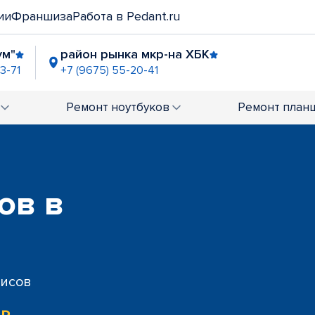
ии
Франшиза
Работа в Pedant.ru
ум"
район рынка мкр-на ХБК
3-71
+7 (9675) 55-20-41
Ремонт
ноутбуков
Ремонт
план
ов в
висов