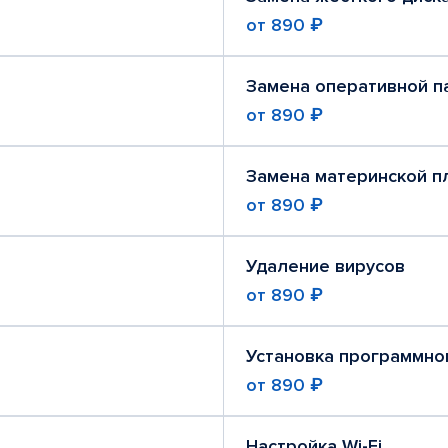
от
890 ₽
Замена оперативной п
от
890 ₽
Замена материнской п
от
890 ₽
Удаление вирусов
от
890 ₽
Установка программно
от
890 ₽
Настройка Wi-Fi