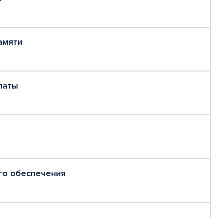
амяти
латы
го обеспечения