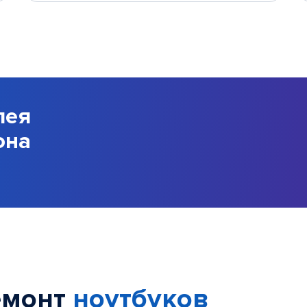
лея
она
емонт
ноутбуков