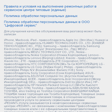
Правила и условия на выполнение ремонтных работ в
сервисном центре типовые (единые)
Политика обработки персональных данных
Политика обработки персональных данных в ООО
"Цифровой сервис"
Для улучшения качества обслуживания ваш разговор может быть
записан
iPhone, Macbook, iPad - правообладатель Apple Inc. (Эпл Инк.); Huawei и
Honor - правообладатель HUAWEI TECHNOLOGIES CO., LTD. (ХУАВЕЙ
ТЕКНОЛОДЖИС КО., ЛТД.); Samsung – правообладатель Samsung
Electronics Co. Ltd. (Самсунг Электроникс Ко., Лтд.); MEIZU -
правообладатель MEIZU TECHNOLOGY CO., LTD.; Nokia -
правообладатель Nokia Corporation (Нокиа Корпорейшн); Lenovo -
правообладатель Lenovo (Beijing) Limited; Xiaomi - правообладатель
Xiaomi Inc.; ZTE - правообладатель ZTE Corporation; HTC -
правообладатель HTC CORPORATION (Эйч-Ти-Си КОРПОРЕЙШН); LG -
правообладатель LG Corp. (ЭлДжи Корп.); Philips - правообладатель
Koninklijke Philips N.V. (Конинклийке Филипс Н.В.); Sony -
правообладатель Sony Corporation (Сони Корпорейшн); ASUS -
правообладатель ASUSTeK Computer Inc. (Асустек Компьютер
Инкорпорейшн); ACER - правообладатель Acer Incorporated (Эйсер
Инкорпорейтед); DELL - правообладатель Dell Inc.(Делл Инк.); HP -
правообладатель HP Hewlett-Packard Group LLC (ЭйчПи Хьюлетт
Паккард Груп ЛЛК); Toshiba - правообладатель KABUSHIKI KAISHA
TOSHIBA, also trading as Toshiba Corporation (КАБУШИКИ КАЙША
ТОШИБА также торгующая как Тосиба Корпорейшн). Товарные знаки
используется с целью описания товара, в отношении которых
производятся услуги по ремонту сервисными центрами
«PEDANT».Услуги оказываются в неавторизованных сервисных
центрах «PEDANT», не связанными с компаниями Правообладателями
товарных знаков и/или с ее официальными представителями в