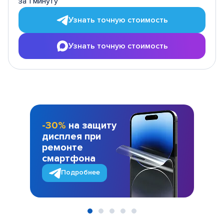
за 1 минуту
Узнать точную стоимость
Узнать точную стоимость
-30%
на защиту
дисплея при
ремонте
смартфона
Подробнее
Item