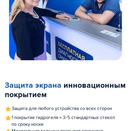
Item
1
of
Защита экрана
инновационным
5
покрытием
Защита для любого устройства со всех сторон
1 покрытие гидрогеля = 3-5 стандартных стекол
по сроку носки