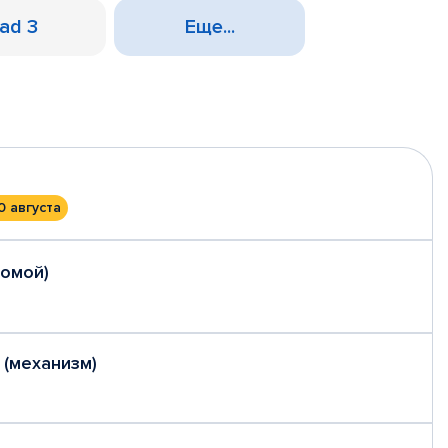
Pad 3
Еще...
0 августа
домой)
 (механизм)