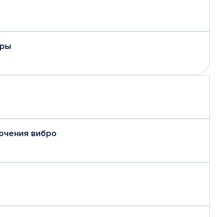
еры
ючения вибро