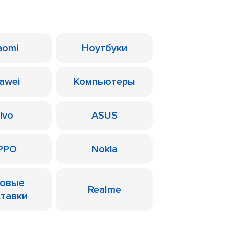
aomi
Ноутбуки
awei
Компьютеры
ivo
ASUS
PPO
Nokia
ровые
Realme
ставки