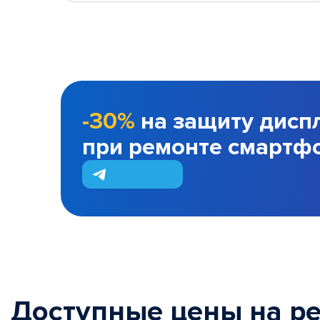
-30%
на защиту дисп
при ремонте смартф
Доступные цены на р