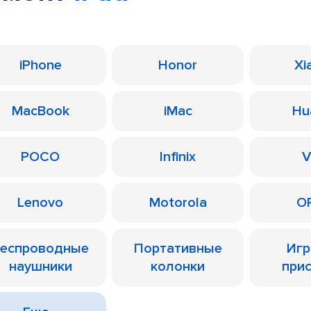
iPhone
Honor
Xi
MacBook
iMac
Hu
POCO
Infinix
V
Lenovo
Motorola
O
еспроводные
Портативные
Иг
наушники
колонки
при