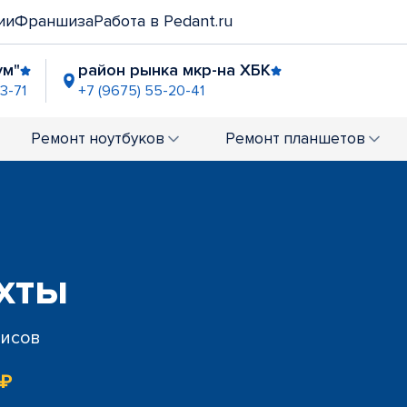
ии
Франшиза
Работа в Pedant.ru
ум"
район рынка мкр-на ХБК
3-71
+7 (9675) 55-20-41
Ремонт
ноутбуков
Ремонт
планшетов
хты
висов
 ₽