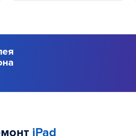
лея
она
емонт
iPad