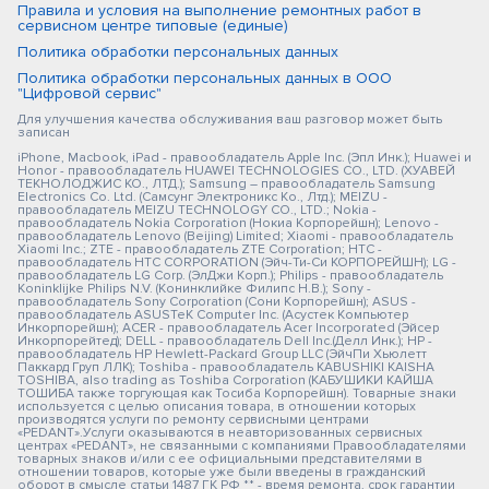
Правила и условия на выполнение ремонтных работ в
сервисном центре типовые (единые)
Политика обработки персональных данных
Политика обработки персональных данных в ООО
"Цифровой сервис"
Для улучшения качества обслуживания ваш разговор может быть
записан
iPhone, Macbook, iPad - правообладатель Apple Inc. (Эпл Инк.); Huawei и
Honor - правообладатель HUAWEI TECHNOLOGIES CO., LTD. (ХУАВЕЙ
ТЕКНОЛОДЖИС КО., ЛТД.); Samsung – правообладатель Samsung
Electronics Co. Ltd. (Самсунг Электроникс Ко., Лтд.); MEIZU -
правообладатель MEIZU TECHNOLOGY CO., LTD.; Nokia -
правообладатель Nokia Corporation (Нокиа Корпорейшн); Lenovo -
правообладатель Lenovo (Beijing) Limited; Xiaomi - правообладатель
Xiaomi Inc.; ZTE - правообладатель ZTE Corporation; HTC -
правообладатель HTC CORPORATION (Эйч-Ти-Си КОРПОРЕЙШН); LG -
правообладатель LG Corp. (ЭлДжи Корп.); Philips - правообладатель
Koninklijke Philips N.V. (Конинклийке Филипс Н.В.); Sony -
правообладатель Sony Corporation (Сони Корпорейшн); ASUS -
правообладатель ASUSTeK Computer Inc. (Асустек Компьютер
Инкорпорейшн); ACER - правообладатель Acer Incorporated (Эйсер
Инкорпорейтед); DELL - правообладатель Dell Inc.(Делл Инк.); HP -
правообладатель HP Hewlett-Packard Group LLC (ЭйчПи Хьюлетт
Паккард Груп ЛЛК); Toshiba - правообладатель KABUSHIKI KAISHA
TOSHIBA, also trading as Toshiba Corporation (КАБУШИКИ КАЙША
ТОШИБА также торгующая как Тосиба Корпорейшн). Товарные знаки
используется с целью описания товара, в отношении которых
производятся услуги по ремонту сервисными центрами
«PEDANT».Услуги оказываются в неавторизованных сервисных
центрах «PEDANT», не связанными с компаниями Правообладателями
товарных знаков и/или с ее официальными представителями в
отношении товаров, которые уже были введены в гражданский
оборот в смысле статьи 1487 ГК РФ ** - время ремонта, срок гарантии