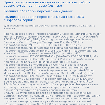
Правила и условия на выполнение ремонтных работ в
сервисном центре типовые (единые)
Политика обработки персональных данных
Политика обработки персональных данных в ООО
"Цифровой сервис"
Для улучшения качества обслуживания ваш разговор может быть
записан
iPhone, Macbook, iPad - правообладатель Apple Inc. (Эпл Инк.); Huawei и
Honor - правообладатель HUAWEI TECHNOLOGIES CO., LTD. (ХУАВЕЙ
ТЕКНОЛОДЖИС КО., ЛТД.); Samsung – правообладатель Samsung
Electronics Co. Ltd. (Самсунг Электроникс Ко., Лтд.); MEIZU -
правообладатель MEIZU TECHNOLOGY CO., LTD.; Nokia -
правообладатель Nokia Corporation (Нокиа Корпорейшн); Lenovo -
правообладатель Lenovo (Beijing) Limited; Xiaomi - правообладатель
Xiaomi Inc.; ZTE - правообладатель ZTE Corporation; HTC -
правообладатель HTC CORPORATION (Эйч-Ти-Си КОРПОРЕЙШН); LG -
правообладатель LG Corp. (ЭлДжи Корп.); Philips - правообладатель
Koninklijke Philips N.V. (Конинклийке Филипс Н.В.); Sony -
правообладатель Sony Corporation (Сони Корпорейшн); ASUS -
правообладатель ASUSTeK Computer Inc. (Асустек Компьютер
Инкорпорейшн); ACER - правообладатель Acer Incorporated (Эйсер
Инкорпорейтед); DELL - правообладатель Dell Inc.(Делл Инк.); HP -
правообладатель HP Hewlett-Packard Group LLC (ЭйчПи Хьюлетт
Паккард Груп ЛЛК); Toshiba - правообладатель KABUSHIKI KAISHA
TOSHIBA, also trading as Toshiba Corporation (КАБУШИКИ КАЙША
ТОШИБА также торгующая как Тосиба Корпорейшн). Товарные знаки
используется с целью описания товара, в отношении которых
производятся услуги по ремонту сервисными центрами
«PEDANT».Услуги оказываются в неавторизованных сервисных
центрах «PEDANT», не связанными с компаниями Правообладателями
товарных знаков и/или с ее официальными представителями в
отношении товаров, которые уже были введены в гражданский
оборот в смысле статьи 1487 ГК РФ ** - время ремонта, срок гарантии