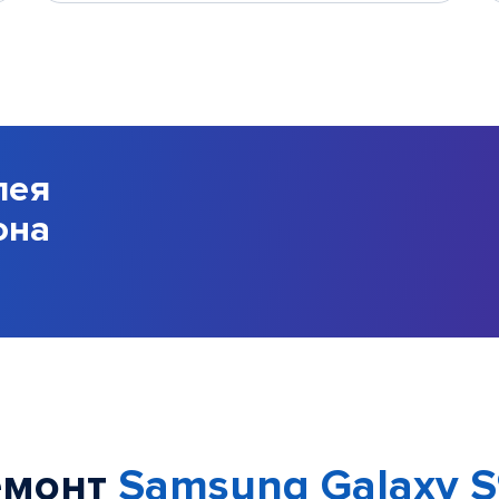
лея
она
емонт
Samsung Galaxy S9