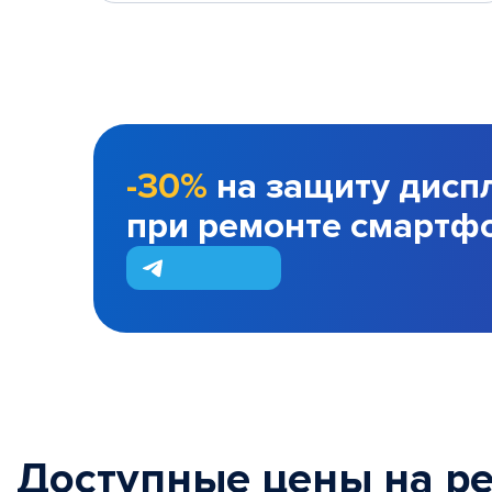
-30%
на защиту дисп
при ремонте смартф
Доступные цены на р