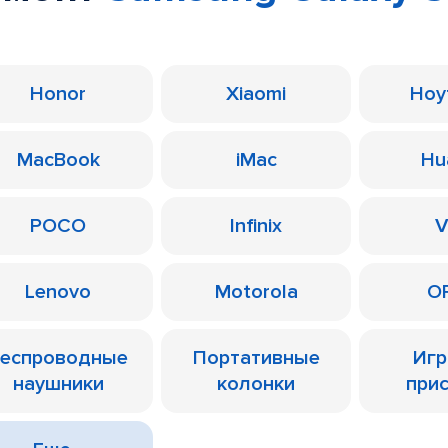
Honor
Xiaomi
Ноу
MacBook
iMac
Hu
POCO
Infinix
V
Lenovo
Motorola
O
еспроводные
Портативные
Иг
наушники
колонки
при