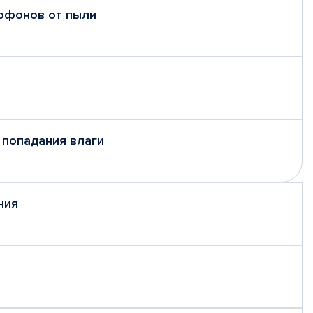
рофонов от пыли
 попадания влаги
ния