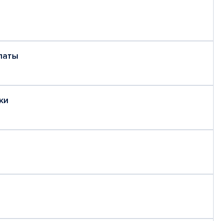
латы
ки