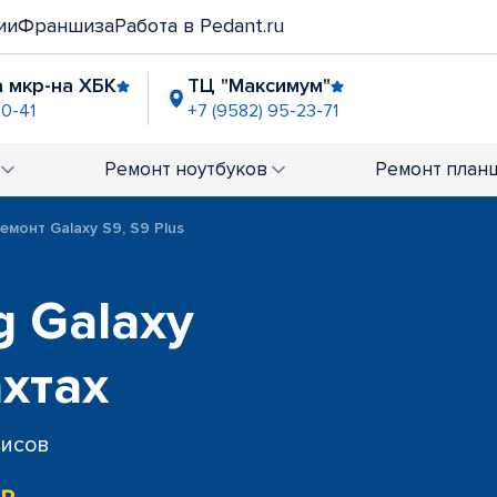
ии
Франшиза
Работа в Pedant.ru
 мкр-на ХБК
ТЦ "Максимум"
20-41
+7 (9582) 95-23-71
Ремонт
ноутбуков
Ремонт
план
емонт Galaxy S9, S9 Plus
 Galaxy
ахтах
висов