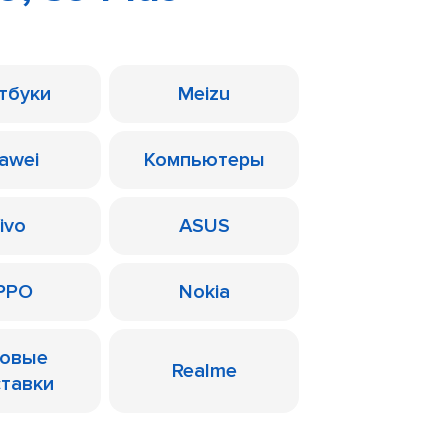
тбуки
Meizu
awei
Компьютеры
ivo
ASUS
PPO
Nokia
ровые
Realme
ставки